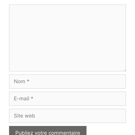
Commentaire
Nom
E-
mail
Site
web