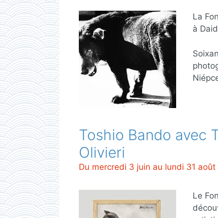
La Fon
à Dai
Soixan
photog
Niépce
Toshio Bando avec T
Olivieri
Du mercredi 3 juin au lundi 31 aoû
Le Fon
découv