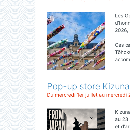
Les Ge
d’honn
2026, 
Ces œu
Tōhoku
accomp
Pop-up store Kizun
Du mercredi 1er juillet au mercred
Kizuna
au 23 
et d’a