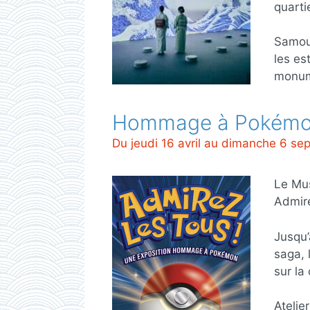
quarti
Samour
les es
monum
Hommage à Pokémon 
Du jeudi 16 avril au dimanche 6 s
Le Mus
Admire
Jusqu’
saga, 
sur la
Atelie