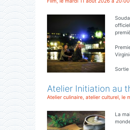
Film, le mardi 11 août 2026 à 20:00
Souda
offici
premiè
Premie
Virgin
Sortie
Atelier Initiation au 
Atelier culinaire, atelier culturel, 
La mai
monde 