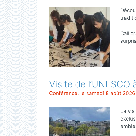
Découv
tradit
Callig
surpri
Visite de l’UNESCO à
Conférence, le samedi 8 août 2026
La vis
exclus
emblém