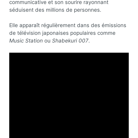
communicative et son sourire rayonnant
séduisent des millions de personnes.
Elle apparaît régulièrement dans des émissions
de télévision japonaises populaires comme
Music Station
ou
Shabekuri 007
.