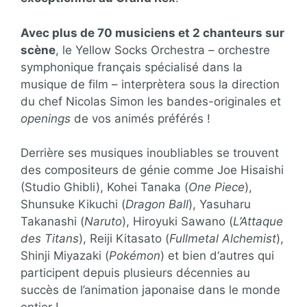
Avec plus de 70 musiciens et 2 chanteurs sur
scène
, le Yellow Socks Orchestra – orchestre
symphonique français spécialisé dans la
musique de film – interprètera sous la direction
du chef Nicolas Simon les bandes-originales et
openings
de vos animés préférés !
Derrière ses musiques inoubliables se trouvent
des compositeurs de génie comme Joe Hisaishi
(Studio Ghibli), Kohei Tanaka (
One Piece
),
Shunsuke Kikuchi (
Dragon Ball
), Yasuharu
Takanashi (
Naruto
), Hiroyuki Sawano (
L’Attaque
des Titans
), Reiji Kitasato (
Fullmetal Alchemist
),
Shinji Miyazaki (
Pokémon
) et bien d‘autres qui
participent depuis plusieurs décennies au
succès de l’animation japonaise dans le monde