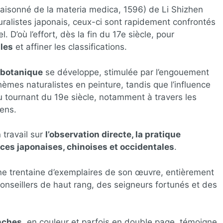
aisonné de la materia medica, 1596) de Li Shizhen
ralistes japonais, ceux-ci sont rapidement confrontés
. D’où l’effort, dès la fin du 17e siècle, pour
ales
et affiner les classifications.
n botanique
se développe, stimulée par l’engouement
thèmes naturalistes en peinture, tandis que l’influence
u tournant du 19e siècle, notamment à travers les
ens.
 travail sur
l’observation directe, la pratique
rces japonaises, chinoises et occidentales
.
r une trentaine d’exemplaires de son œuvre, entièrement
conseillers de haut rang, des seigneurs fortunés et des
anches
, en couleur et parfois en double page, témoigne