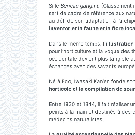
Si le
Bencao gangmu
(Classement r
sert de cadre de référence aux natu
au défi de son adaptation à l’archipel
inventorier la faune et la flore loc
Dans le même temps,
l’illustratio
pour l’horticulture et la vogue des 
occidentale devient plus tangible a
échanges avec des savants europé
Né à Edo, Iwasaki Kan’en fonde son
horticole et la compilation de sou
Entre 1830 et 1844, il fait réalise
peints à la main et destinés à des 
médecins naturalistes.
La
qualité exceptionnelle des pl