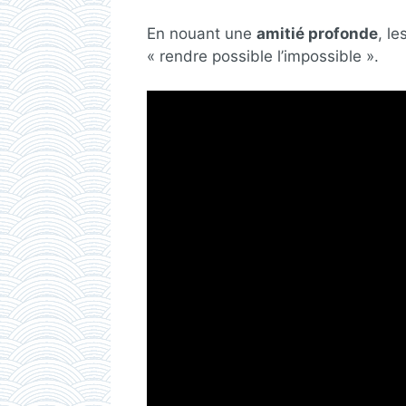
En nouant une
amitié profonde
, l
« rendre possible l’impossible ».