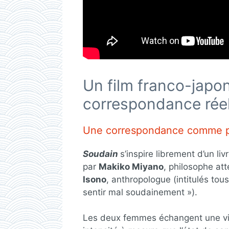
Un film franco-japon
correspondance réel
Une correspondance comme p
Soudain
s’inspire librement d’un l
par
Makiko Miyano
, philosophe at
Isono
, anthropologue (intitulés to
sentir mal soudainement »).
Les deux femmes échangent une vin