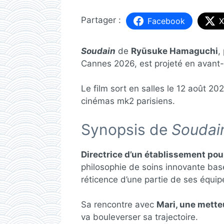
Facebook
X
Soudain
de
Ryūsuke Hamaguchi
,
Cannes 2026, est projeté en avant-p
Le film sort en salles le 12 août 2
cinémas mk2 parisiens.
Synopsis de
Soudai
Directrice d’un établissement po
philosophie de soins innovante basée
réticence d’une partie de ses équip
Sa rencontre avec
Mari, une mette
va bouleverser sa trajectoire.