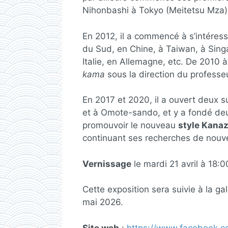
Nihonbashi à Tokyo (Meitetsu Mza)
En 2012, il a commencé à s’intéress
du Sud, en Chine, à Taiwan, à Sing
Italie, en Allemagne, etc. De 2010 à 
kama
sous la direction du professe
En 2017 et 2020, il a ouvert deux 
et à Omote-sando, et y a fondé deux 
promouvoir le nouveau
style Kana
continuant ses recherches de nouve
Vernissage
le mardi 21 avril à 18:0
Cette exposition sera suivie à la ga
mai 2026.
Site web
:
https://www.facebook.c