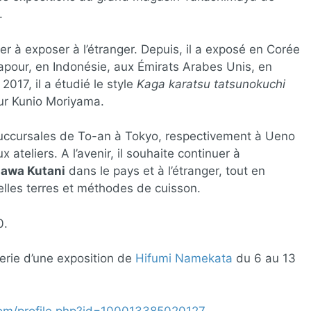
.
er à exposer à l’étranger. Depuis, il a exposé en Corée
apour, en Indonésie, aux Émirats Arabes Unis, en
2017, il a étudié le style
Kaga karatsu tatsunokuchi
ur Kunio Moriyama.
succursales de To-an à Tokyo, respectivement à Ueno
ateliers. A l’avenir, il souhaite continuer à
zawa Kutani
dans le pays et à l’étranger, tout en
lles terres et méthodes de cuisson.
0.
lerie d’une exposition de
Hifumi Namekata
du 6 au 13
om/profile.php?id=100013385020127