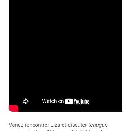
Venez rencontrer Liza et discuter
tenugui
,