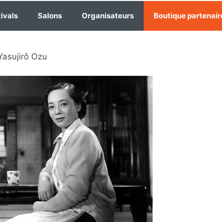
ivals
Salons
Organisateurs
Boutique partenair
Yasujirô Ozu