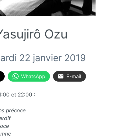
Yasujirô Ozu
ardi 22 janvier 2019
WhatsApp
E-mail
:00 et 22:00 :
ps précoce
ardif
coce
tomne