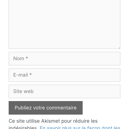
Nom
E-
mail
Site
web
Ce site utilise Akismet pour réduire les
indésirables.
En savoir plus sur la façon dont les