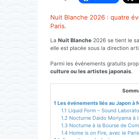
Nuit Blanche 2026 : quatre év
Paris.
La
Nuit Blanche
2026 se tient le sa
elle est placée sous la direction a
Parmi les événements gratuits prop
culture ou les artistes japonais
.
Somma
1
Les événements liés au Japon à 
1.1
Liquid Form – Sound Laborat
1.2
Nocturne Daido Moriyama à la
1.3
Nocturne à la Bourse de Comm
1.4
Home is on Fire, avec le Pari