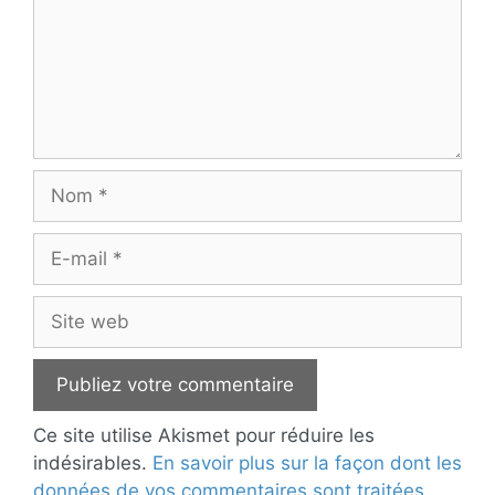
Nom
E-
mail
Site
web
Ce site utilise Akismet pour réduire les
indésirables.
En savoir plus sur la façon dont les
données de vos commentaires sont traitées
.