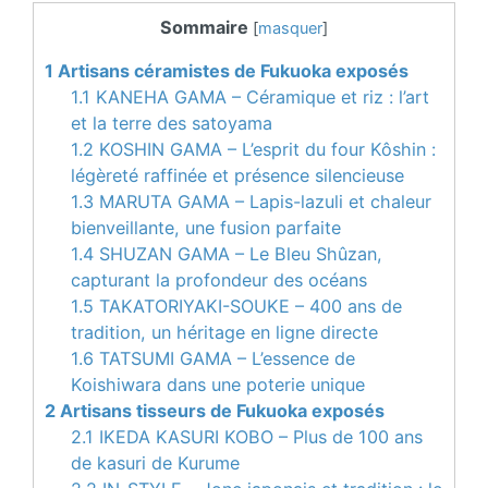
Sommaire
[
masquer
]
1
Artisans céramistes de Fukuoka exposés
1.1
KANEHA GAMA – Céramique et riz : l’art
et la terre des satoyama
1.2
KOSHIN GAMA – L’esprit du four Kôshin :
légèreté raffinée et présence silencieuse
1.3
MARUTA GAMA – Lapis-lazuli et chaleur
bienveillante, une fusion parfaite
1.4
SHUZAN GAMA – Le Bleu Shûzan,
capturant la profondeur des océans
1.5
TAKATORIYAKI-SOUKE – 400 ans de
tradition, un héritage en ligne directe
1.6
TATSUMI GAMA – L’essence de
Koishiwara dans une poterie unique
2
Artisans tisseurs de Fukuoka exposés
2.1
IKEDA KASURI KOBO – Plus de 100 ans
de kasuri de Kurume