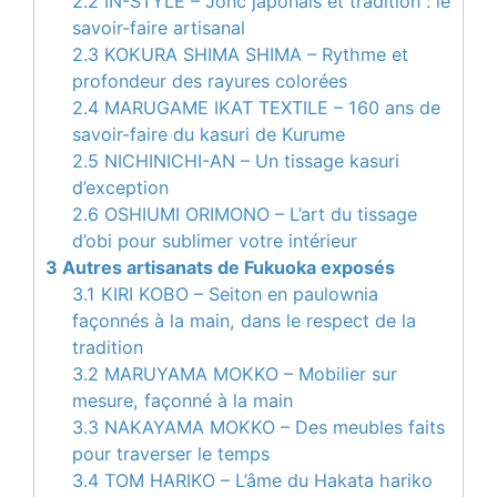
2.2
IN-STYLE – Jonc japonais et tradition : le
savoir-faire artisanal
2.3
KOKURA SHIMA SHIMA – Rythme et
profondeur des rayures colorées
2.4
MARUGAME IKAT TEXTILE – 160 ans de
savoir-faire du kasuri de Kurume
2.5
NICHINICHI-AN – Un tissage kasuri
d’exception
2.6
OSHIUMI ORIMONO – L’art du tissage
d’obi pour sublimer votre intérieur
3
Autres artisanats de Fukuoka exposés
3.1
KIRI KOBO – Seiton en paulownia
façonnés à la main, dans le respect de la
tradition
3.2
MARUYAMA MOKKO – Mobilier sur
mesure, façonné à la main
3.3
NAKAYAMA MOKKO – Des meubles faits
pour traverser le temps
3.4
TOM HARIKO – L’âme du Hakata hariko