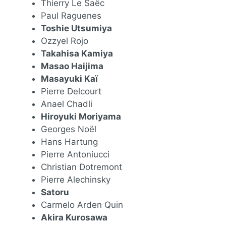
Thierry Le Saëc
Paul Raguenes
Toshie Utsumiya
Ozzyel Rojo
Takahisa Kamiya
Masao Haijima
Masayuki Kaï
Pierre Delcourt
Anael Chadli
Hiroyuki Moriyama
Georges Noël
Hans Hartung
Pierre Antoniucci
Christian Dotremont
Pierre Alechinsky
Satoru
Carmelo Arden Quin
Akira Kurosawa