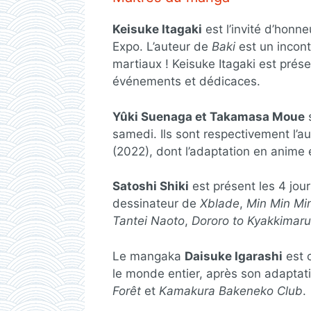
Keisuke Itagaki
est l’invité d’honn
Expo. L’auteur de
Baki
est un incont
martiaux ! Keisuke Itagaki est pré
événements et dédicaces.
Yûki Suenaga et Takamasa Moue
s
samedi. Ils sont respectivement l’
(2022), dont l’adaptation en anime 
Satoshi Shiki
est présent les 4 jour
dessinateur de
Xblade
,
Min Min Mi
Tantei Naoto
,
Dororo to Kyakkimar
Le mangaka
Daisuke Igarashi
est 
le monde entier, après son adaptatio
Forêt
et
Kamakura Bakeneko Club
.