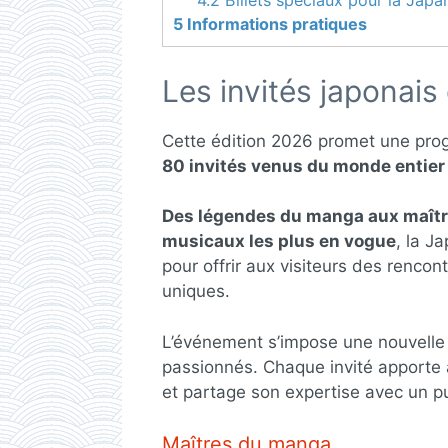
4.2
Billets spéciaux pour la Jap
5
Informations pratiques
Les invités japonai
Cette édition 2026 promet une pro
80 invités venus du monde entier
Des légendes du manga aux maîtres
musicaux les plus en vogue
, la J
pour offrir aux visiteurs des rencon
uniques.
L’événement s’impose une nouvelle
passionnés. Chaque invité apporte 
et partage son expertise avec un pu
Maîtres du manga