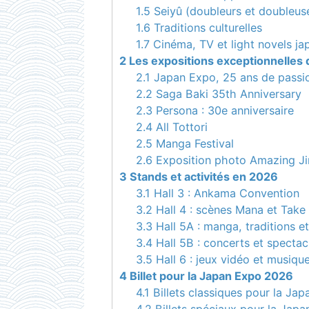
1.5
Seiyû (doubleurs et doubleus
1.6
Traditions culturelles
1.7
Cinéma, TV et light novels ja
2
Les expositions exceptionnelles 
2.1
Japan Expo, 25 ans de passi
2.2
Saga Baki 35th Anniversary
2.3
Persona : 30e anniversaire
2.4
All Tottori
2.5
Manga Festival
2.6
Exposition photo Amazing Ji
3
Stands et activités en 2026
3.1
Hall 3 : Ankama Convention
3.2
Hall 4 : scènes Mana et Take
3.3
Hall 5A : manga, traditions e
3.4
Hall 5B : concerts et spectac
3.5
Hall 6 : jeux vidéo et musiqu
4
Billet pour la Japan Expo 2026
4.1
Billets classiques pour la Ja