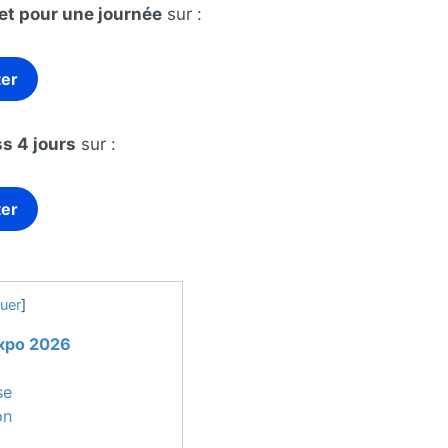
let pour une journée
sur :
ter
s 4 jours
sur :
ter
uer
]
Expo 2026
se
on