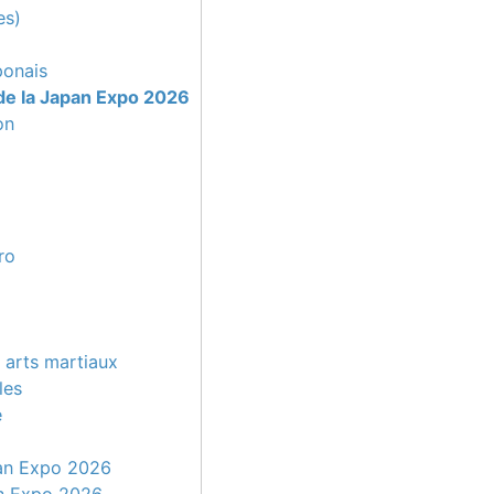
es)
ponais
de la Japan Expo 2026
on
ro
t arts martiaux
les
e
pan Expo 2026