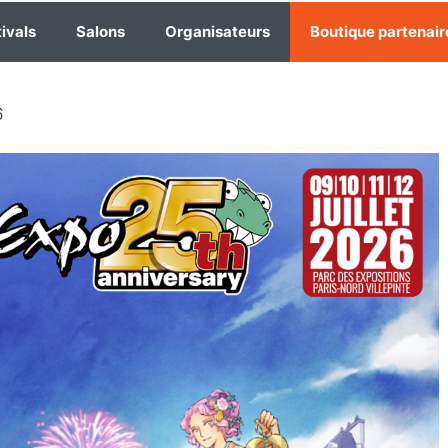
ivals
Salons
Organisateurs
Boutique partenair
6