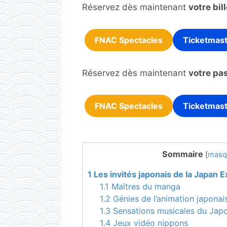
Réservez dès maintenant
votre bil
FNAC Spectacles
Ticketmas
Réservez dès maintenant
votre pas
FNAC Spectacles
Ticketmas
Sommaire
[
masq
1
Les invités japonais de la Japan 
1.1
Maîtres du manga
1.2
Génies de l’animation japonai
1.3
Sensations musicales du Jap
1.4
Jeux vidéo nippons